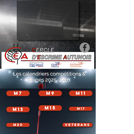
Les calendriers
compétitions &
stages
2025-2026
M7
M9
M11
M15
M13
M17
M20
VETERANS