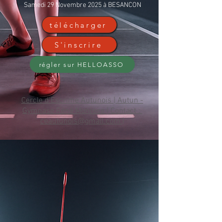
Samedi 29 Novembre 2025 à BESANCON
télécharger
S'inscrire
régler sur HELLOASSO
Cercle d'Escrime Autunois | Autun -
Gymnase Réné Monrose | Contact :
ceautunois@gmail.com |